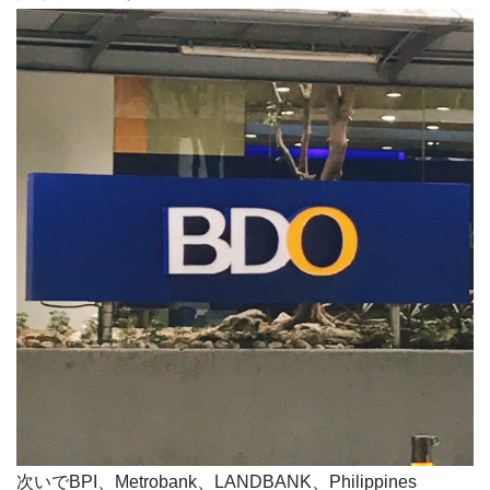
次いでBPI、Metrobank、LANDBANK、Philippines