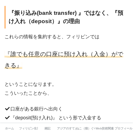
『振り込み(bank transfer) 』ではなく、『預
け入れ（deposit）』の理由
これらの情報を集約すると、フィリピンでは
『誰でも任意の口座に預け入れ（入金）がで
きる』
ということになります。
こういったことから、
口座がある銀行へ出向く
『deposit(預け入れ)』 という形で入金する
手数料が無料
ホーム
フィリピン生活
雑記
アジアのすてき（旅・サウナ）
ねこ（猫）ぐらし
Web技術関連
プロフィール